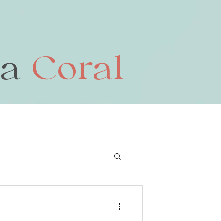
da
Coral