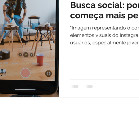
Busca social: po
começa mais pe
"Imagem representando o conc
elementos visuais do Instagra
usuários, especialmente joven
ferramenta de busca para de
soluções e encontrar informa
Acompanhe tamb