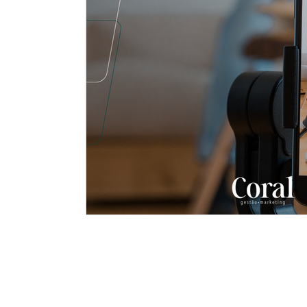
contato@coralmarketing.co
11 96865-7567