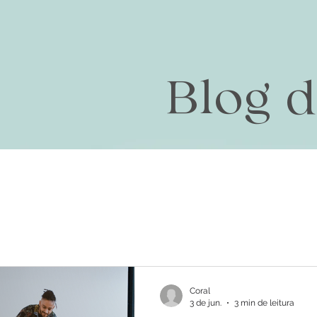
Blog 
Coral
3 de jun.
3 min de leitura