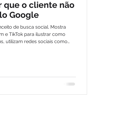
r que o cliente não
lo Google
eito de busca social. Mostra
m e TikTok para ilustrar como
s, utilizam redes sociais como
scobrir marcas, comparar
ções sem recorrer ao Google.
ém por aqui: