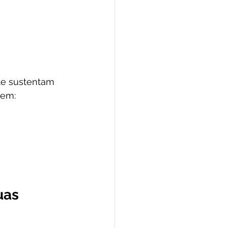
te sustentam 
cem:
uas