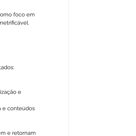
 como foco em 
etrificável.
tados:
lização e 
da e conteúdos 
em e retornam 