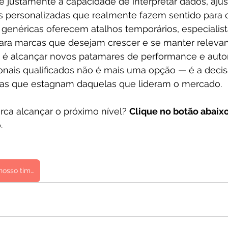
é justamente a capacidade de interpretar dados, ajust
ias personalizadas que realmente fazem sentido para 
genéricas oferecem atalhos temporários, especialis
ara marcas que desejam crescer e se manter relevan
o é alcançar novos patamares de performance e autori
onais qualificados não é mais uma opção — é a decis
as que estagnam daquelas que lideram o mercado.
rca alcançar o próximo nível? 
Clique no botão abaixo
.
Entre em contato com nosso time