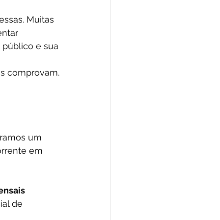
essas. Muitas 
ntar 
 público e sua 
dos comprovam.
tramos um 
orrente em 
ensais
al de 