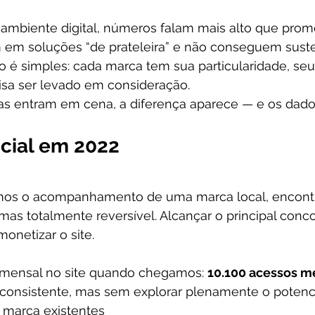
o ambiente digital, números falam mais alto que prom
em soluções “de prateleira” e não conseguem suste
o é simples: cada marca tem sua particularidade, seu
cisa ser levado em consideração.
as entram em cena, a diferença aparece — e os da
icial em 2022
armos o acompanhamento de uma marca local, encon
 mas totalmente reversível. Alcançar o principal conc
monetizar o site.
mensal no site quando chegamos: 
10.100 acessos m
l consistente, mas sem explorar plenamente o potenci
 marca existentes