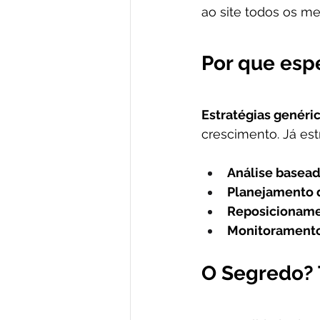
ao site todos os m
Por que espe
Estratégias genéri
crescimento. Já est
Análise basea
Planejamento 
Reposicionamen
Monitoramento 
O Segredo? 