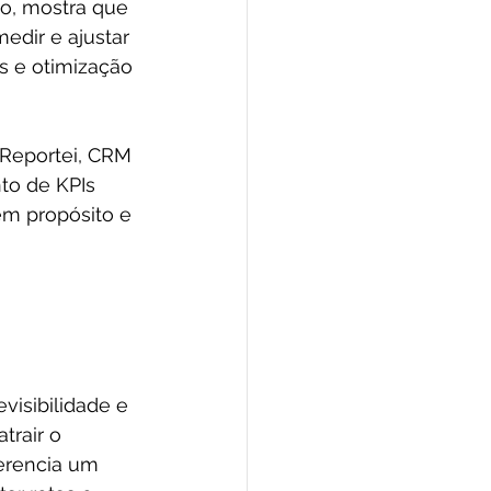
ho, mostra que 
medir e ajustar 
 e otimização 
Reportei, CRM 
to de KPIs 
m propósito e 
isibilidade e 
trair o 
erencia um 