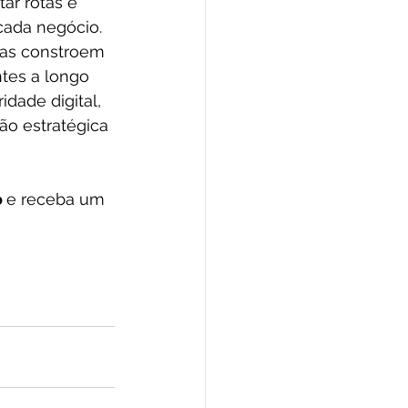
ar rotas e 
cada negócio.
tas constroem 
tes a longo 
dade digital, 
ão estratégica 
 
e receba um 