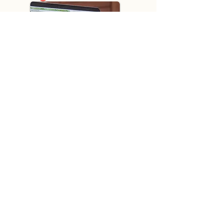
Webdesign
Inteligente & SEO
Estratégico
Sua vitrine online merece mais
que um layout bonito: precisa de
performance.
Desenvolvemos sites funcionais, responsivos
e pensados para seu negócio crescer.
Unimos UX, branding e SEO técnico para
transformar visitantes em oportunidades e