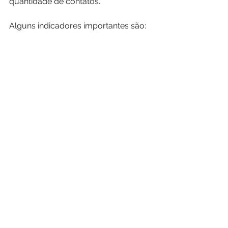
quantidade de contatos.
Alguns indicadores importantes são:
origem das oportunidades;
contatos qualificados;
tempo de resposta;
propostas enviadas;
taxa de conversão;
motivos de perda;
receita por campanha;
tempo médio de decisão.
Uma campanha pode gerar muitos 
contatos e poucas oportunidades 
qualificadas. 
Nesse caso, talvez seja necessário 
ajustar a mensagem ou a 
segmentação.